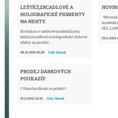
LEŠTÍCÍ,ZRCADLOVÉ A
NOVIN
HOLOGRAFICKÉ PIGMENTY
!!Novink
NA NEHTY.
modeláž 
GEL-LAKŮ
Novinkou v nehtové modeláži jsou
leštící,zrcadlové a holografické-duhové
25.11.2012 
efekty za použití...
08.10.2018 09:28
Celý článek
PRODEJ DÁRKOVÝCH
POUKAZŮ!
!! Vánoční dárek co potěší !!
19.11.2012 12:42
Celý článek