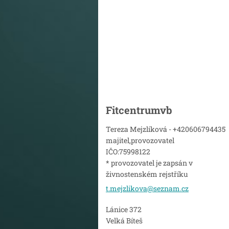
Fitcentrumvb
Tereza Mejzlíková - +420606794435
majitel,provozovatel
IČO:75998122
* provozovatel je zapsán v
živnostenském rejstříku
t.mejzli
kova@sez
nam.cz
Lánice 372
Velká Bíteš