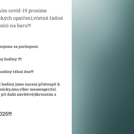
ním covid-19 prosíme
ckých opatření,včetně řádné
ici na baru!!!
ěkujeme za pochopení.
 hodiny !!!!
hodiny téhož dne!!!
 hodiny jsme nuceni přistoupit k
onicky,sms,viber messenger(tel.
při další návštěvě(škrtnutím z
25!!!