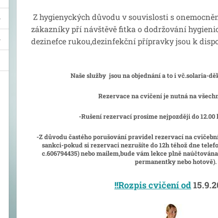
Z hygienyckých důvodu v souvislosti s onemocně
zákazníky pří návštěvě fitka o dodržování hygieni
dezinefce rukou,dezinfekční přípravky jsou k dispoz
Naše služby jsou na objednání a to i vč.solaria-d
Rezervace na cvičení je nutná na všechny
-Rušení rezervací prosíme nejpozději do 12.00 
-Z důvodu častého porušování pravidel rezervací na cvičební
sankci-pokud si rezervaci nezrušíte do 12h téhož dne telef
c.606794435) nebo mailem,bude vám lekce plně naúčtována 
permanentky nebo hotově).
!!Rozpis cvičení od
15.9.20