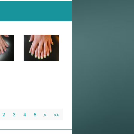
2
3
4
5
>
>>